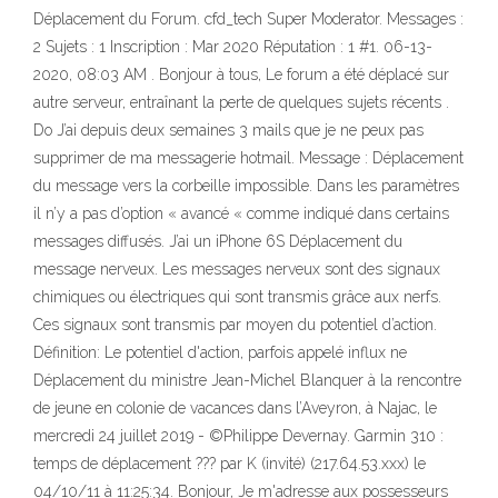
Déplacement du Forum. cfd_tech Super Moderator. Messages :
2 Sujets : 1 Inscription : Mar 2020 Réputation : 1 #1. 06-13-
2020, 08:03 AM . Bonjour à tous, Le forum a été déplacé sur
autre serveur, entraînant la perte de quelques sujets récents .
Do J’ai depuis deux semaines 3 mails que je ne peux pas
supprimer de ma messagerie hotmail. Message : Déplacement
du message vers la corbeille impossible. Dans les paramètres
il n’y a pas d’option « avancé « comme indiqué dans certains
messages diffusés. J’ai un iPhone 6S
Déplacement du
message nerveux. Les messages nerveux sont des signaux
chimiques ou électriques qui sont transmis grâce aux nerfs.
Ces signaux sont transmis par moyen du potentiel d’action.
Définition: Le potentiel d'action, parfois appelé influx ne
Déplacement du ministre Jean-Michel Blanquer à la rencontre
de jeune en colonie de vacances dans l’Aveyron, à Najac, le
mercredi 24 juillet 2019 - ©Philippe Devernay. Garmin 310 :
temps de déplacement ??? par K (invité) (217.64.53.xxx) le
04/10/11 à 11:25:34. Bonjour, Je m'adresse aux possesseurs